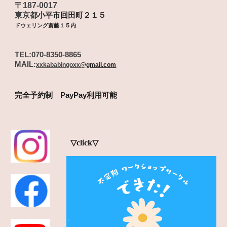
〒187-00
17
東
京都
小平市回田町２１５
ドウェリング斎藤１５内
TEL:
070-8350-8865
MAIL:
xxkababingoxx
@gmail.com
完全予約制 PayPay利用可能
▽click▽