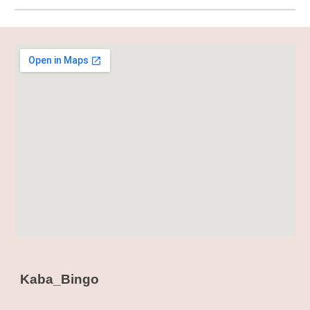
K
aba
_B
ingo